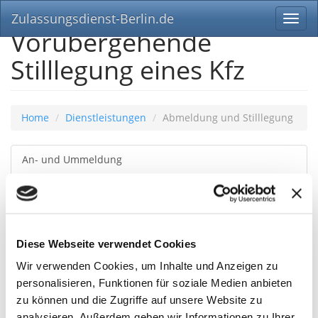
Zulassungsdienst-Berlin.de
Toggl
Vorübergehende
navig
Stilllegung eines Kfz
Home
Dienstleistungen
Abmeldung und Stilllegung
An- und Ummeldung
Abmeldung und Stilllegung
Änderung der Halterdaten
Diese Webseite verwendet Cookies
Eintragung technischer Änderungen
Wir verwenden Cookies, um Inhalte und Anzeigen zu
Kurzzeitkennzeichen
personalisieren, Funktionen für soziale Medien anbieten
zu können und die Zugriffe auf unsere Website zu
H Zulassung
analysieren. Außerdem geben wir Informationen zu Ihrer