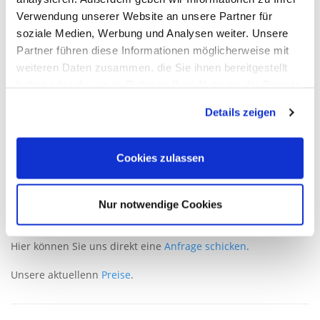
Verlust/Diebstahl Kennzeichen
Verwendung unserer Website an unsere Partner für
soziale Medien, Werbung und Analysen weiter. Unsere
Verlust/Diebstahl Zulassungsbescheinigung I/II
Partner führen diese Informationen möglicherweise mit
weiteren Daten zusammen, die Sie ihnen bereitgestellt
Zollkennzeichen
haben oder die sie im Rahmen Ihrer Nutzung der Dienste
gesammelt haben.
Sie möchten Ihr Fahrzeug für kurze Zeit stilllegen? Wenn Sie
Details zeigen
Ihr Auto für maximal 18 Monate abmelden, können Sie es
meist beitragsfrei bei Ihrer jetzigen Versicherung
weiterversichern (Ruheversicherung).
Cookies zulassen
Benötigte Unterlagen
Zulassungsbescheinigung II / Fahrzeugbrief
Nur notwendige Cookies
Zulassungsbescheinigung I / Fahrzeugschein
Kennzeichenschilder
Hier können Sie uns direkt eine
Anfrage schicken
.
Unsere aktuellenn
Preise
.