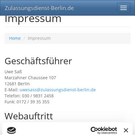
Zulassungsdienst-Berlin.de
Toggl
Impressum
navig
Home
Impressum
Geschäftsführer
Uwe Saß
Marzahner Chaussee 107
12681 Berlin
E-Mail:
uwesass@zulassungsdienst-berlin.de
Telefon: 030 / 9831 2458
Funk: 0172 / 39 35 355
Webauftritt
Dominik Kunze
E-Mail:
admin@zulassungsdienst-berlin.de