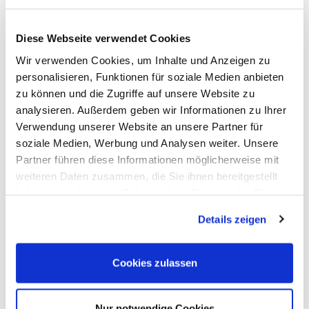
Haftungshinweis:
Diese Webseite verwendet Cookies
Trotz sorgfältiger inhaltlicher Kontrolle übernehmen wir keine
Wir verwenden Cookies, um Inhalte und Anzeigen zu
Haftung für die Inhalte externer Links. Für den Inhalt der
verlinkten Seiten sind ausschließlich deren Betreiber
personalisieren, Funktionen für soziale Medien anbieten
verantwortlich.
zu können und die Zugriffe auf unsere Website zu
analysieren. Außerdem geben wir Informationen zu Ihrer
Datenschutz:
Verwendung unserer Website an unsere Partner für
Hier finden Sie unsere
Datenschutzerklärung
soziale Medien, Werbung und Analysen weiter. Unsere
Partner führen diese Informationen möglicherweise mit
Anfahrt
weiteren Daten zusammen, die Sie ihnen bereitgestellt
haben oder die sie im Rahmen Ihrer Nutzung der Dienste
Ferdinand-Schulze-Str. 85-87
13055 Berlin
gesammelt haben.
Details zeigen
Cookies zulassen
Nur notwendige Cookies