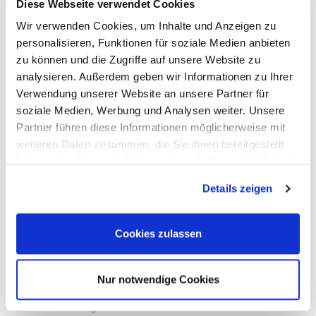
Diese Webseite verwendet Cookies
Verlust/Diebstahl Kennzeichen
Wir verwenden Cookies, um Inhalte und Anzeigen zu
personalisieren, Funktionen für soziale Medien anbieten
Verlust/Diebstahl Zulassungsbescheinigung I/II
zu können und die Zugriffe auf unsere Website zu
Zollkennzeichen
analysieren. Außerdem geben wir Informationen zu Ihrer
Verwendung unserer Website an unsere Partner für
Seit dem 1. März 2007 müssen alle Autos bei einer
soziale Medien, Werbung und Analysen weiter. Unsere
Neuzulassung mindestens 30 Jahre alt sein. Dies gilt nicht für
Partner führen diese Informationen möglicherweise mit
Fahrzeuge die bereits davor unbefristet oder befristet ein
weiteren Daten zusammen, die Sie ihnen bereitgestellt
rotes 07-Kennzeichen besaßen.
haben oder die sie im Rahmen Ihrer Nutzung der Dienste
gesammelt haben.
Wir können für Sie alle Behördengänge schnell erledigen.
Details zeigen
Benötigte Unterlagen
Fahrzeugschein / Zulassungsbescheinigung Teil I
Cookies zulassen
Fahrzeugbrief / Zulassungsbescheinigung Teil II
bisherige(s) Kennzeichenschild(er) (entfällt bei außer
Betrieb gesetztem Fahrzeug)
Versicherungsbestätigung (eVB)
Nur notwendige Cookies
Personalausweis oder Pass mit Meldebescheinigung
Gutachten gemäß § 23 StVZO eines amtlich