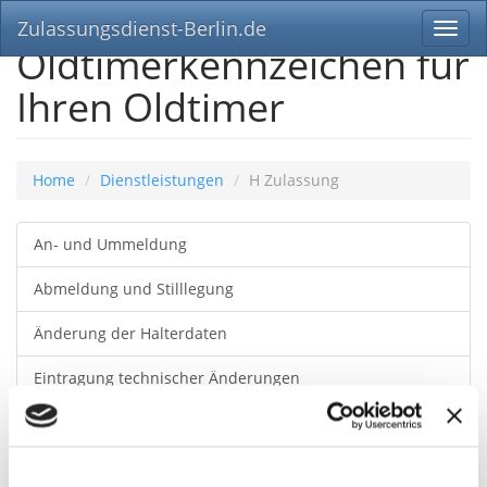
Zulassungsdienst-Berlin.de
Toggl
Oldtimerkennzeichen für
navig
Ihren Oldtimer
Home
Dienstleistungen
H Zulassung
An- und Ummeldung
Abmeldung und Stilllegung
Änderung der Halterdaten
Eintragung technischer Änderungen
Kurzzeitkennzeichen
H Zulassung